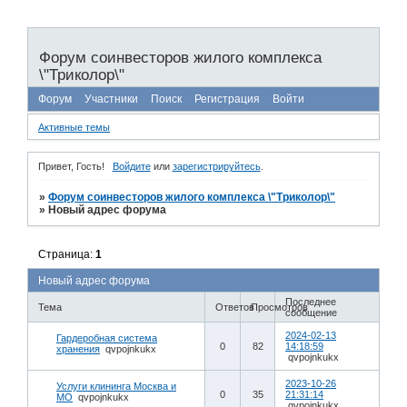
Форум соинвесторов жилого комплекса
\"Триколор\"
Форум
Участники
Поиск
Регистрация
Войти
Активные темы
Привет, Гость!
Войдите
или
зарегистрируйтесь
.
»
Форум соинвесторов жилого комплекса \"Триколор\"
»
Новый адрес форума
Страница:
1
Новый адрес форума
Последнее
Тема
Ответов
Просмотров
сообщение
2024-02-13
Гардеробная система
0
82
14:18:59
хранения
qvpojnkukx
qvpojnkukx
2023-10-26
Услуги клининга Москва и
0
35
21:31:14
МО
qvpojnkukx
qvpojnkukx