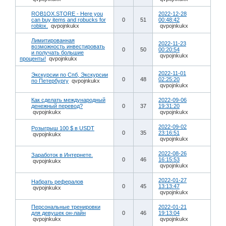
ROB1OX.STORE - Here you
2022-12-28
can buy items and robucks for
0
51
00:48:42
roblox.
qvpojnkukx
qvpojnkukx
Лимитированная
2022-11-23
возможность инвестировать
0
50
00:20:54
и получать большие
qvpojnkukx
проценты!
qvpojnkukx
2022-11-01
Экскурсии по Спб, Экскурсии
0
48
02:25:20
по Петербургу
qvpojnkukx
qvpojnkukx
Как сделать международный
2022-09-06
денежный перевод?
0
37
19:31:20
qvpojnkukx
qvpojnkukx
2022-09-02
Розыгрыш 100 $ в USDT
0
35
23:16:51
qvpojnkukx
qvpojnkukx
2022-08-26
Заработок в Интернете.
0
46
16:15:53
qvpojnkukx
qvpojnkukx
2022-01-27
Набрать рефералов
0
45
13:13:47
qvpojnkukx
qvpojnkukx
Персональные тренировки
2022-01-21
для девушек он-лайн
0
46
19:13:04
qvpojnkukx
qvpojnkukx