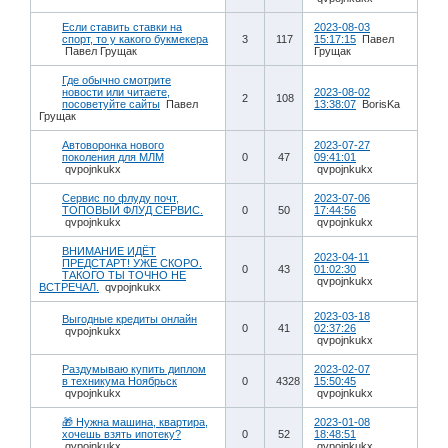
Если ставить ставки на
2023-08-03
спорт, то у какого букмекера
3
117
15:17:15
Павел
Павел Грущак
Грущак
Где обычно смотрите
новости или читаете,
2023-08-02
2
108
посоветуйте сайты
Павел
13:38:07
BorisKa
Грущак
Автоворонка нового
2023-07-27
поколения для МЛМ
0
47
09:41:01
qvpojnkukx
qvpojnkukx
Сервис по флуду почт,
2023-07-06
ТОПОВЫЙ ФЛУД СЕРВИС.
0
50
17:44:56
qvpojnkukx
qvpojnkukx
ВНИМАНИЕ ИДЁТ
2023-04-11
ПРЕДСТАРТ! УЖЕ СКОРО.
0
43
01:02:30
ТАКОГО ТЫ ТОЧНО НЕ
qvpojnkukx
ВСТРЕЧАЛ.
qvpojnkukx
2023-03-18
Выгодные кредиты онлайн
0
41
02:37:26
qvpojnkukx
qvpojnkukx
Раздумываю купить диплом
2023-02-07
в техникума Ноябрьск
0
4328
15:50:45
qvpojnkukx
qvpojnkukx
🎁 Нужна машина, квартира,
2023-01-08
хочешь взять ипотеку?
0
52
18:48:51
qvpojnkukx
qvpojnkukx