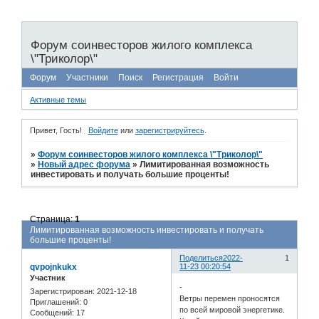
Форум соинвесторов жилого комплекса
\"Триколор\"
Форум
Участники
Поиск
Регистрация
Войти
Активные темы
Привет, Гость!
Войдите
или
зарегистрируйтесь
.
»
Форум соинвесторов жилого комплекса \"Триколор\"
»
Новый адрес форума
»
Лимитированная возможность
инвестировать и получать большие проценты!
Страница:
1
Лимитированная возможность инвестировать и получать
большие проценты!
Поделиться
2022-
1
qvpojnkukx
11-23 00:20:54
Участник
-
Зарегистрирован
: 2021-12-18
Ветры перемен проносятся
Приглашений:
0
по всей мировой энергетике.
Сообщений:
17