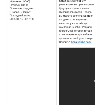
Китай возглавляет эту
Уважение:
[+0/-0]
революцию, которая изменит
Позитив:
[+0/-0]
будущее страны и жизни
Провел на форуме:
6 часов 57 минут
миллиардов людей. Теперь
Последний визит:
вы можете воспользоваться
2025-01-15 20:12:08
плодами этих перемен,
инвестируя в китайскую
компанию Guizhou Panjiang
refined Coal, которая готова
стать одним из крупнейших
производителей угля в мире.
Перейти:
https://gpibs.com/
-