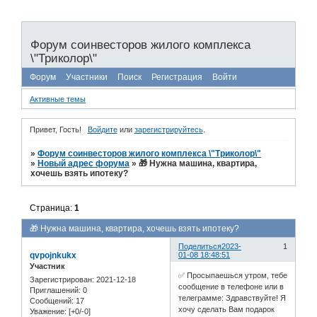
Форум соинвесторов жилого комплекса
\"Триколор\"
Форум
Участники
Поиск
Регистрация
Войти
Активные темы
Привет, Гость!
Войдите
или
зарегистрируйтесь
.
»
Форум соинвесторов жилого комплекса \"Триколор\"
»
Новый адрес форума
»
🎁 Нужна машина, квартира,
хочешь взять ипотеку?
Страница:
1
🎁 Нужна машина, квартира, хочешь взять ипотеку?
Поделиться
2023-
1
qvpojnkukx
01-08 18:48:51
Участник
✅ Просыпаешься утром, тебе
Зарегистрирован
: 2021-12-18
сообщение в телефоне или в
Приглашений:
0
телеграмме: Здравствуйте! Я
Сообщений:
17
хочу сделать Вам подарок
Уважение:
[+0/-0]