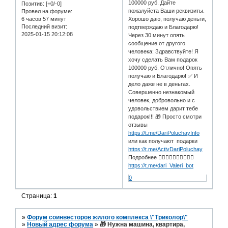
100000 руб. Дайте
Позитив:
[+0/-0]
пожалуйста Ваши реквизиты.
Провел на форуме:
6 часов 57 минут
Хорошо даю, получаю деньги,
Последний визит:
подтверждаю и Благодарю!
2025-01-15 20:12:08
Через 30 минут опять
сообщение от другого
человека: Здравствуйте! Я
хочу сделать Вам подарок
100000 руб. Отлично! Опять
получаю и Благодарю! ✅ И
дело даже не в деньгах.
Совершенно незнакомый
человек, добровольно и с
удовольствием дарит тебе
подарок!!! 🎁 Просто смотри
отзывы
https://t.me/DariPoluchayInfo
или как получают подарки
https://t.me/ActivDariPoluchay
Подробнее 👇🏻👇🏻👇🏻👇🏻👇🏻
https://t.me/dari_Valeri_bot
0
Страница:
1
»
Форум соинвесторов жилого комплекса \"Триколор\"
»
Новый адрес форума
»
🎁 Нужна машина, квартира,