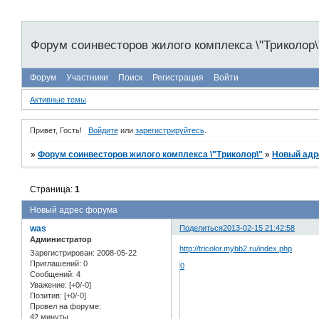
Форум соинвесторов жилого комплекса \"Триколор\
Форум
Участники
Поиск
Регистрация
Войти
Активные темы
Привет, Гость!
Войдите
или
зарегистрируйтесь
.
»
Форум соинвесторов жилого комплекса \"Триколор\"
»
Новый адр
Страница:
1
Новый адрес форума
was
Поделиться
2013-02-15 21:42:58
Администратор
http://tricolor.mybb2.ru/index.php
Зарегистрирован
: 2008-05-22
Приглашений:
0
0
Сообщений:
4
Уважение:
[+0/-0]
Позитив:
[+0/-0]
Провел на форуме:
42 минуты