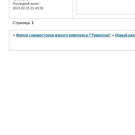
Последний визит:
2013-02-15 21:43:39
Страница:
1
»
Форум соинвесторов жилого комплекса \"Триколор\"
»
Новый адр